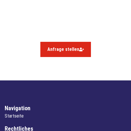
WISSEN & MEHR SPAREN!
Treten Sie jetzt Ihrer Innung bei und profitieren Sie von den
zahlreichen Vorteilen einer Mitgliedschaft!
Sie haben Fragen? Dann schreiben Sie uns oder rufen Sie
uns an.
Anfrage stellen
Navigation
Startseite
Rechtliches