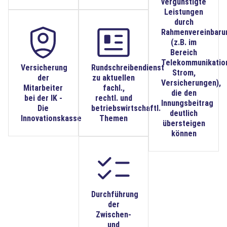
vergünstigte
Leistungen
durch
Rahmenvereinbaru
(z.B. im
Bereich
Telekommunikatio
Versicherung
Rundschreibendienst
Strom,
der
zu aktuellen
Versicherungen),
Mitarbeiter
fachl.,
die den
bei der IK -
rechtl. und
Innungsbeitrag
Die
betriebswirtschaftl.
deutlich
Innovationskasse
Themen
übersteigen
können
Durchführung
der
Zwischen-
und