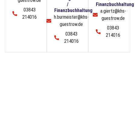
guestrow.de
/
Finanzbuchhaltung
03843
Finanzbuchhaltung
a.giertz@khs-
214016
h.burmeister@khs-
guestrow.de
guestrow.de
03843
03843
214016
214016
MITGLIEDSCHAFT = MEHR